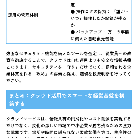
定
●
操作ログの保持：
「誰が・
運用の管理体制
いつ」操作したか記録が残る
か
●
バックアップ：
万一の事態
に備えた自動復元機能
強固なセキュリティ機能を備えたツールを選定し、従業員への教
育を徹底することで、クラウドは自社運用よりも安全な情報基盤
となります。セキュリティを「守り」だけでなく、信頼される企
業体質を作る「攻め」の要素と捉え、適切な投資判断を行ってく
ださい。
まとめ：クラウド活用でスマートな経営基盤を構
築する
クラウドサービスは、情報共有の円滑化やコスト削減を実現する
だけでなく、変化の激しい市場で中小企業が勝ち残るための強力
な武器です。場所や時間に縛られない柔軟な働き方は、生産性の