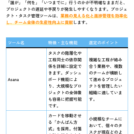
「誰が」「何を」「いつまでに」行うのかが不明確なままだと、
プロジェクトの遅延や手戻りが発生しやすくなります。プロジェ
クト・タスク管理ツールは、
業務の見える化と進捗管理を効率化
し、チーム全体の生産性向上に貢献
します。
ツール名
特徴・主な機能
選定のポイント
タスクの階層化や
工程同士の依存関
複雑な工程が絡み
係を詳細に設定で
合う業務や、複数
きます。ダッシュ
のチームが横断し
Asana
ボード機能によ
て進めるプロジェ
り、大規模なプロ
クトを管理したい
ジェクトの全体像
組織に適していま
も容易に把握可能
す。
です。
カードを移動させ
小規模なチームに
る「かんばん方
おいて、個々のタ
式」を採用。付箋
スクが現在どのよ