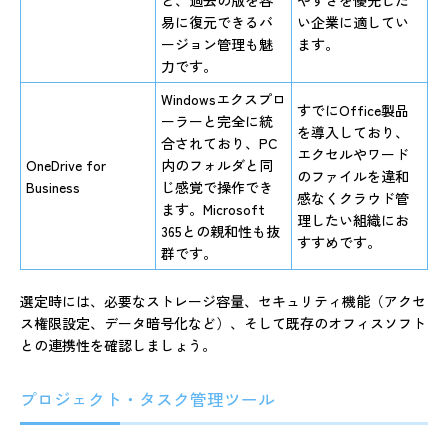
易に復元できるバ
い企業に適してい
ージョン管理も魅
ます。
力です。
Windowsエクスプロ
すでにOffice製品
ーラーと完全に統
を導入しており、
合されており、PC
エクセルやワード
OneDrive for
内のフォルダと同
のファイルを違和
Business
じ感覚で操作でき
感なくクラウド管
ます。Microsoft
理したい組織にお
365との親和性も抜
すすめです。
群です。
選定時には、必要なストレージ容量、セキュリティ機能（アクセ
ス権限設定、データ暗号化など）、そして既存のオフィスソフト
との連携性を確認しましょう。
プロジェクト・タスク管理ツール