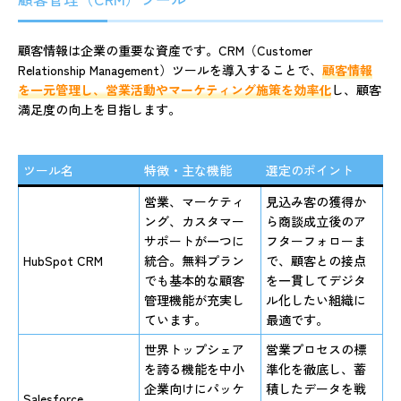
顧客情報は企業の重要な資産です。CRM（Customer
Relationship Management）ツールを導入することで、
顧客情報
を一元管理し、営業活動やマーケティング施策を効率化
し、顧客
満足度の向上を目指します。
ツール名
特徴・主な機能
選定のポイント
営業、マーケティ
見込み客の獲得か
ング、カスタマー
ら商談成立後のア
サポートが一つに
フターフォローま
HubSpot CRM
統合。無料プラン
で、顧客との接点
でも基本的な顧客
を一貫してデジタ
管理機能が充実し
ル化したい組織に
ています。
最適です。
世界トップシェア
営業プロセスの標
を誇る機能を中小
準化を徹底し、蓄
企業向けにパッケ
積したデータを戦
Salesforce