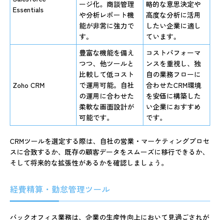
ージ化。商談管理
略的な意思決定や
Essentials
や分析レポート機
高度な分析に活用
能が非常に強力で
したい企業に適し
す。
ています。
豊富な機能を備え
コストパフォーマ
つつ、他ツールと
ンスを重視し、独
比較して低コスト
自の業務フローに
Zoho CRM
で運用可能。自社
合わせたCRM環境
の運用に合わせた
を安価に構築した
柔軟な画面設計が
い企業におすすめ
可能です。
です。
CRMツールを選定する際は、自社の営業・マーケティングプロセ
スに合致するか、既存の顧客データをスムーズに移行できるか、
そして将来的な拡張性があるかを確認しましょう。
経費精算・勤怠管理ツール
バックオフィス業務は、企業の生産性向上において見過ごされが