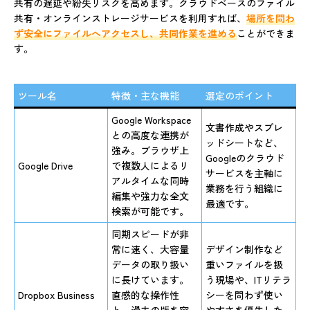
共有の遅延や紛失リスクを高めます。クラウドベースのファイル
共有・オンラインストレージサービスを利用すれば、
場所を問わ
ず安全にファイルへアクセスし、共同作業を進める
ことができま
す。
ツール名
特徴・主な機能
選定のポイント
Google Workspace
文書作成やスプレ
との高度な連携が
ッドシートなど、
強み。ブラウザ上
Googleのクラウド
Google Drive
で複数人によるリ
サービスを主軸に
アルタイムな同時
業務を行う組織に
編集や強力な全文
最適です。
検索が可能です。
同期スピードが非
常に速く、大容量
デザイン制作など
データの取り扱い
重いファイルを扱
に長けています。
う現場や、ITリテラ
Dropbox Business
直感的な操作性
シーを問わず使い
と、過去の版を容
やすさを優先した