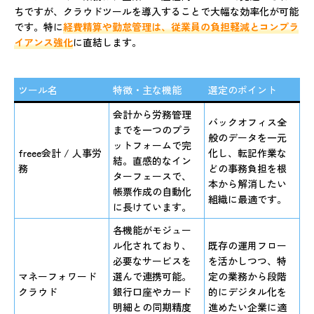
ちですが、クラウドツールを導入することで大幅な効率化が可能
です。特に
経費精算や勤怠管理は、従業員の負担軽減とコンプラ
イアンス強化
に直結します。
ツール名
特徴・主な機能
選定のポイント
会計から労務管理
バックオフィス全
までを一つのプラ
般のデータを一元
ットフォームで完
freee会計 / 人事労
化し、転記作業な
結。直感的なイン
務
どの事務負担を根
ターフェースで、
本から解消したい
帳票作成の自動化
組織に最適です。
に長けています。
各機能がモジュー
ル化されており、
既存の運用フロー
必要なサービスを
を活かしつつ、特
マネーフォワード
選んで連携可能。
定の業務から段階
クラウド
銀行口座やカード
的にデジタル化を
明細との同期精度
進めたい企業に適