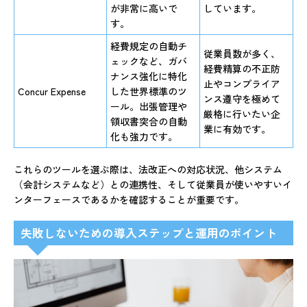
が非常に高いで
しています。
す。
経費規定の自動チ
従業員数が多く、
ェックなど、ガバ
経費精算の不正防
ナンス強化に特化
止やコンプライア
Concur Expense
した世界標準のツ
ンス遵守を極めて
ール。出張管理や
厳格に行いたい企
領収書突合の自動
業に有効です。
化も強力です。
これらのツールを選ぶ際は、法改正への対応状況、他システム
（会計システムなど）との連携性、そして従業員が使いやすいイ
ンターフェースであるかを確認することが重要です。
失敗しないための導入ステップと運用のポイント