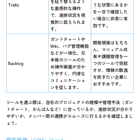
を貼り替えるよう
Trello
うな状態にあるか
な直感的な操作
を一目で確認した
で、進捗状況を視
い場合に非常に有
覚的に捉えられま
効です。
す。
ガントチャートや
開発現場はもちろ
Wiki、バグ管理機能
ん、マニュアル共
などが一体化。日
有や課題管理を一
本発のツールのた
Backlog
つのツールで完結
め操作画面が分か
させ、情報の散逸
りやすく、円滑な
を防ぎたい企業に
コミュニケーショ
おすすめです。
ンを促します。
ツールを選ぶ際は、自社のプロジェクトの規模や管理手法（ガン
トチャート、かんばんなど）に合っているか、進捗状況が分かり
やすいか、メンバー間の連携がスムーズに行えるかを確認しまし
ょう。
顧客管理（CRM）ツール