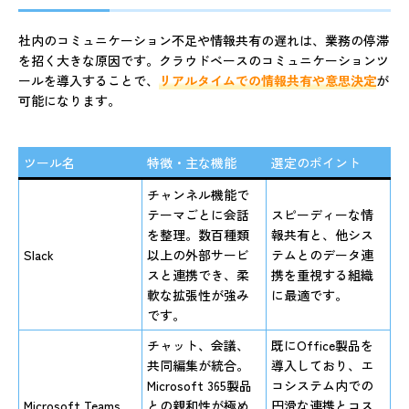
社内のコミュニケーション不足や情報共有の遅れは、業務の停滞
を招く大きな原因です。クラウドベースのコミュニケーションツ
ールを導入することで、
リアルタイムでの情報共有や意思決定
が
可能になります。
ツール名
特徴・主な機能
選定のポイント
チャンネル機能で
テーマごとに会話
スピーディーな情
を整理。数百種類
報共有と、他シス
Slack
以上の外部サービ
テムとのデータ連
スと連携でき、柔
携を重視する組織
軟な拡張性が強み
に最適です。
です。
チャット、会議、
既にOffice製品を
共同編集が統合。
導入しており、エ
Microsoft 365製品
コシステム内での
Microsoft Teams
との親和性が極め
円滑な連携とコス