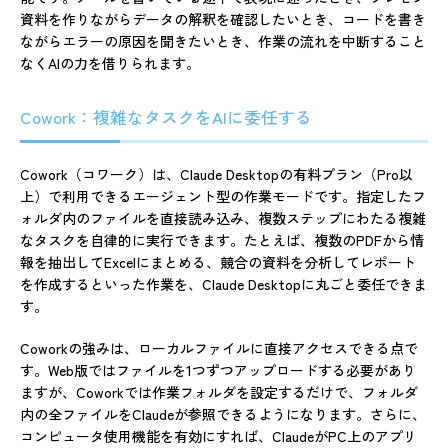
資料を作りながらデータの解釈を確認したいとき、コードを書き
ながらエラーの原因を聞きたいとき、作業の流れを中断すること
なくAIの力を借りられます。
Cowork：複雑なタスクをAIに委任する
Cowork（コワーク）は、Claude Desktopの有料プラン（Pro以
上）で利用できるエージェント型の作業モードです。指定したフ
ォルダ内のファイルを直接読み込み、複数ステップにわたる複雑
なタスクを自律的に実行できます。たとえば、複数のPDFから情
報を抽出してExcelにまとめる、競合の資料を分析してレポート
を作成するといった作業を、Claude Desktopに丸ごと委任できま
す。
Coworkの強みは、ローカルファイルに直接アクセスできる点で
す。Web版ではファイルを1つずつアップロードする必要があり
ますが、Coworkでは作業フォルダを設定するだけで、フォルダ
内の全ファイルをClaudeが参照できるようになります。さらに、
コンピュータ使用機能を有効にすれば、ClaudeがPC上のアプリ