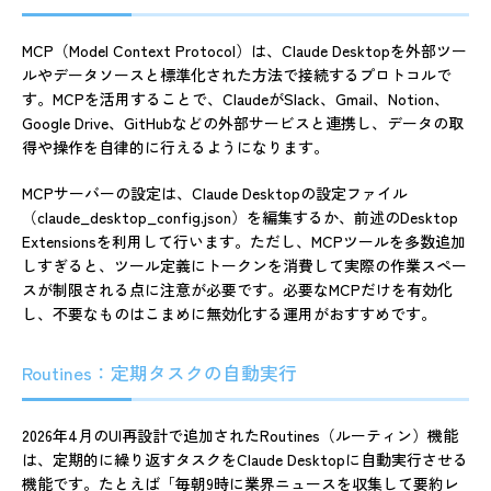
MCP（Model Context Protocol）は、Claude Desktopを外部ツー
ルやデータソースと標準化された方法で接続するプロトコルで
す。MCPを活用することで、ClaudeがSlack、Gmail、Notion、
Google Drive、GitHubなどの外部サービスと連携し、データの取
得や操作を自律的に行えるようになります。
MCPサーバーの設定は、Claude Desktopの設定ファイル
（claude_desktop_config.json）を編集するか、前述のDesktop
Extensionsを利用して行います。ただし、MCPツールを多数追加
しすぎると、ツール定義にトークンを消費して実際の作業スペー
スが制限される点に注意が必要です。必要なMCPだけを有効化
し、不要なものはこまめに無効化する運用がおすすめです。
Routines：定期タスクの自動実行
2026年4月のUI再設計で追加されたRoutines（ルーティン）機能
は、定期的に繰り返すタスクをClaude Desktopに自動実行させる
機能です。たとえば「毎朝9時に業界ニュースを収集して要約レ