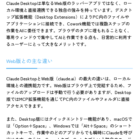
Claude Desktopは単なるWeb版のラッパーアプリではなく、ロー
カル環境と直接連携できる独自の強みを持っています。デスクト
ップ拡張機能（Desktop Extensions）によりPC内のファイルや
アプリケーションに接続でき、Cowork機能では複数ステップの
作業をAIに委任できます。ブラウザのタブに埋もれることなく、
専用ウィンドウで集中してAIと作業できる点も、日常的に利用す
るユーザーにとって大きなメリットです。
Web版との主な違い
Claude DesktopとWeb版（claude.ai）の最大の違いは、ローカル
環境との連携能力です。Web版はブラウザ上で完結するため、フ
ァイルのアップロードは手動で行う必要がありますが、Desktop
版ではMCP拡張機能を通じてPC内のファイルやフォルダに直接
アクセスできます。
また、Desktop版にはクイックエントリー機能があり、macOSで
は「Option＋Space」、Windowsでは「Alt＋Space」のショート
カットキーで、作業中のどのアプリからでも瞬時にClaudeを呼び