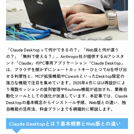
「Claude Desktopって何ができるの？」「Web版と何が違う
の？」「無料で使える？」。Anthropic社が提供するAIアシスタ
ント「Claude」のPC専用アプリケーション「Claude Desktop」
は、ブラウザを開かずにショートカットキーひとつでAIを呼び出
せる利便性と、MCP拡張機能やCoworkといったDesktop限定の
強力な機能で注目を集めています。2026年4月にはUI再設計によ
り複数セッションの並列管理やRoutines機能が追加され、業務自
動化ツールとしての進化が加速しています。本記事では、Claude
Desktopの基本概念からインストール手順、Web版との違い、独
自機能の活用法、料金プランまでを網羅的に解説します。
Claude Desktopとは？基本概要とWeb版との違い