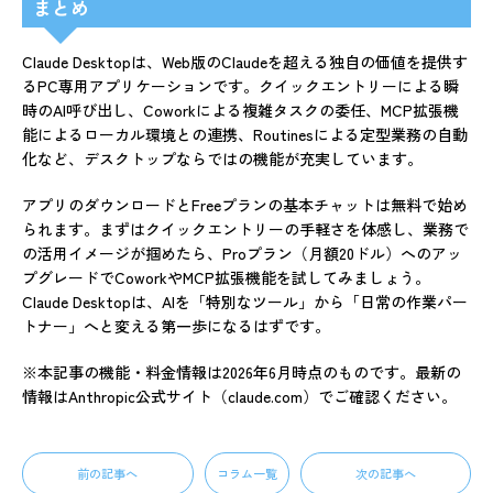
まとめ
Claude Desktopは、Web版のClaudeを超える独自の価値を提供す
るPC専用アプリケーションです。クイックエントリーによる瞬
時のAI呼び出し、Coworkによる複雑タスクの委任、MCP拡張機
能によるローカル環境との連携、Routinesによる定型業務の自動
化など、デスクトップならではの機能が充実しています。
アプリのダウンロードとFreeプランの基本チャットは無料で始め
られます。まずはクイックエントリーの手軽さを体感し、業務で
の活用イメージが掴めたら、Proプラン（月額20ドル）へのアッ
プグレードでCoworkやMCP拡張機能を試してみましょう。
Claude Desktopは、AIを「特別なツール」から「日常の作業パー
トナー」へと変える第一歩になるはずです。
※本記事の機能・料金情報は2026年6月時点のものです。最新の
情報はAnthropic公式サイト（claude.com）でご確認ください。
前の記事へ
コラム一覧
次の記事へ