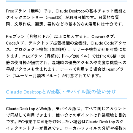
Freeプラン（無料）では、Claude Desktopの基本チャット機能と
クイックエントリー（macOS）が利用可能です。日常的な質
問、文章作成、翻訳、要約などの基本的なAI活用には十分です。
Proプラン（月額20ドル）以上に加入すると、Coworkタブ、
Codeタブ、デスクトップ拡張機能の全機能、Claude Codeアクセ
ス、プロジェクト機能（無制限）、リサーチ機能が利用可能にな
ります。Maxプラン（月額100ドル／200ドル）ではProの5倍・20
倍の使用枠が提供され、混雑時の優先アクセスや高度な機能への
早期アクセスも含まれます。チームで利用する場合はTeamプラ
ン（1ユーザー月額25ドル〜）が用意されています。
Claude DesktopとWeb版・モバイル版の使い分け
Claude DesktopとWeb版、モバイル版は、すべて同じアカウント
で同期して利用できます。使い分けのポイントは作業環境と目的
です。PC作業中にAIを呼び出したい場合はClaude Desktopのク
イックエントリーが最速です。ローカルファイルの分析や複数ス