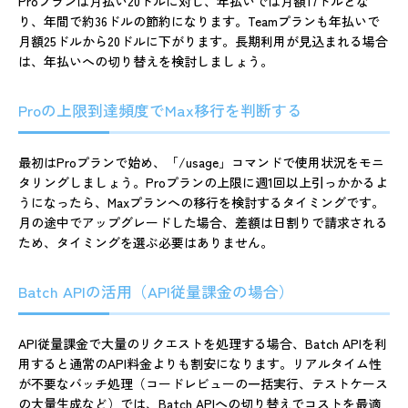
Proプランは月払い20ドルに対し、年払いでは月額17ドルとな
り、年間で約36ドルの節約になります。Teamプランも年払いで
月額25ドルから20ドルに下がります。長期利用が見込まれる場合
は、年払いへの切り替えを検討しましょう。
Proの上限到達頻度でMax移行を判断する
最初はProプランで始め、「/usage」コマンドで使用状況をモニ
タリングしましょう。Proプランの上限に週1回以上引っかかるよ
うになったら、Maxプランへの移行を検討するタイミングです。
月の途中でアップグレードした場合、差額は日割りで請求される
ため、タイミングを選ぶ必要はありません。
Batch APIの活用（API従量課金の場合）
API従量課金で大量のリクエストを処理する場合、Batch APIを利
用すると通常のAPI料金よりも割安になります。リアルタイム性
が不要なバッチ処理（コードレビューの一括実行、テストケース
の大量生成など）では、Batch APIへの切り替えでコストを最適