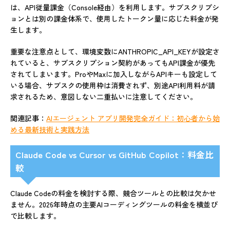
は、API従量課金（Console経由）を利用します。サブスクリプシ
ョンとは別の課金体系で、使用したトークン量に応じた料金が発
生します。
重要な注意点として、環境変数にANTHROPIC_API_KEYが設定さ
れていると、サブスクリプション契約があってもAPI課金が優先
されてしまいます。ProやMaxに加入しながらAPIキーも設定して
いる場合、サブスクの使用枠は消費されず、別途API利用料が請
求されるため、意図しない二重払いに注意してください。
関連記事：
AIエージェント アプリ開発完全ガイド：初心者から始
める最新技術と実践
方法
Claude Code vs Cursor vs GitHub Copilot：料金比
較
Claude Codeの料金を検討する際、競合ツールとの比較は欠かせ
ません。2026年時点の主要AIコーディングツールの料金を横並び
で比較します。