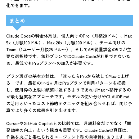
化できます。
まとめ
Claude Codeの料金体系は、個人向けのPro（月額20ドル）、Max
5x（月額100ドル）、Max 20x（月額200ドル）、チーム向けの
Team（1ユーザー月額25ドル〜）、そしてAPI従量課金の5つが主
要な選択肢です。無料プランではClaude Codeが利用できないた
め、最低でもProプランへの加入が必要です。
プラン選びの基本方針は、「迷ったらProから試してMaxに上げ
る」です。最初の1〜2ヶ月はProプランで利用パターンを把握
し、使用枠の上限に頻繁に達するようであればMaxへ移行するの
が最も堅実なアプローチです。モデルの使い分けやCLAUDE.md
の活用といったコスト節約テクニックを組み合わせれば、同じ予
算でより多くの成果を引き出せます。
CursorやGitHub Copilotとの比較では、月額料金だけでなく「開
発効率の向上」という観点も重要です。Claude Codeの真価は、
作業を丸ごと委ねられるエージェント型の自律性にあります。自