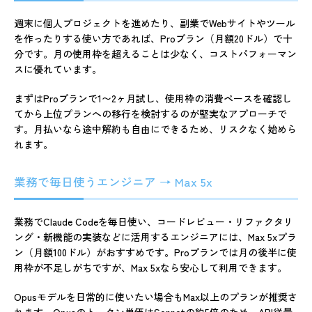
週末に個人プロジェクトを進めたり、副業でWebサイトやツール
を作ったりする使い方であれば、Proプラン（月額20ドル）で十
分です。月の使用枠を超えることは少なく、コストパフォーマン
スに優れています。
まずはProプランで1〜2ヶ月試し、使用枠の消費ペースを確認し
てから上位プランへの移行を検討するのが堅実なアプローチで
す。月払いなら途中解約も自由にできるため、リスクなく始めら
れます。
業務で毎日使うエンジニア → Max 5x
業務でClaude Codeを毎日使い、コードレビュー・リファクタリ
ング・新機能の実装などに活用するエンジニアには、Max 5xプラ
ン（月額100ドル）がおすすめです。Proプランでは月の後半に使
用枠が不足しがちですが、Max 5xなら安心して利用できます。
Opusモデルを日常的に使いたい場合もMax以上のプランが推奨さ
れます。Opusのトークン単価はSonnetの約5倍のため、API従量