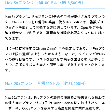
Max 5xプラン：月額100ドル（約15,500円）
Max 5xプランは、Proプランの5倍の使用枠が提供されるプランで
す。Claude Codeを日常的に業務で使うエンジニアや、複数プロ
ジェクトを並行して開発する方に適しています。Opusモデルも
追加料金なしで利用でき、高精度な推論が必要なタスクにも対応
できます。
月10〜50時間程度のClaude Code利用を想定しており、「Proプラ
ンの上限に週1回以上引っかかるようになった」タイミングがMax
への移行目安です。コストを気にせず指示を出せる環境が整うこ
とで、思考のリズムを崩さず開発に集中できるメリットがありま
す。
Max 20xプラン：月額200ドル（約31,000円）
Max 20xプランは、Proプランの20倍の使用枠が提供される最上位
の個人向けプランです。1日中Claude Codeを使い続けるパワーユ
ーザーや、Opusモデルを多用する高度な開発作業に最適です。