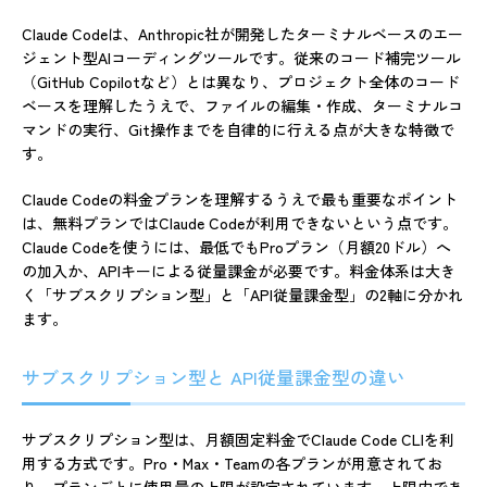
Claude Codeは、Anthropic社が開発したターミナルベースのエー
ジェント型AIコーディングツールです。従来のコード補完ツール
（GitHub Copilotなど）とは異なり、プロジェクト全体のコード
ベースを理解したうえで、ファイルの編集・作成、ターミナルコ
マンドの実行、Git操作までを自律的に行える点が大きな特徴で
す。
Claude Codeの料金プランを理解するうえで最も重要なポイント
は、無料プランではClaude Codeが利用できないという点です。
Claude Codeを使うには、最低でもProプラン（月額20ドル）へ
の加入か、APIキーによる従量課金が必要です。料金体系は大き
く「サブスクリプション型」と「API従量課金型」の2軸に分かれ
ます。
サブスクリプション型と API従量課金型の違い
サブスクリプション型は、月額固定料金でClaude Code CLIを利
用する方式です。Pro・Max・Teamの各プランが用意されてお
り、プランごとに使用量の上限が設定されています。上限内であ