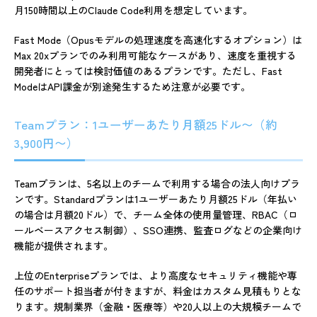
月150時間以上のClaude Code利用を想定しています。
Fast Mode（Opusモデルの処理速度を高速化するオプション）は
Max 20xプランでのみ利用可能なケースがあり、速度を重視する
開発者にとっては検討価値のあるプランです。ただし、Fast
ModeはAPI課金が別途発生するため注意が必要です。
Teamプラン：1ユーザーあたり月額25ドル〜（約
3,900円〜）
Teamプランは、5名以上のチームで利用する場合の法人向けプラ
ンです。Standardプランは1ユーザーあたり月額25ドル（年払い
の場合は月額20ドル）で、チーム全体の使用量管理、RBAC（ロ
ールベースアクセス制御）、SSO連携、監査ログなどの企業向け
機能が提供されます。
上位のEnterpriseプランでは、より高度なセキュリティ機能や専
任のサポート担当者が付きますが、料金はカスタム見積もりとな
ります。規制業界（金融・医療等）や20人以上の大規模チームで