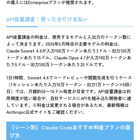
の導入にはEnterpriseプランが推奨されます。
API従量課金：使った分だけ支払い
API従量課金の料金は、使用するモデルと入出力のトークン数に
よって決まります。2026年6月時点の主要モデルの料金は、
Claude Sonnet 4.6が入力100万トークンあたり3ドル・出力100万
トークンあたり15ドル、Claude Opus 4.7が入力100万トークンあ
たり5ドル・出力100万トークンあたり25ドルです。
1日1時間、Sonnet 4.6でコードレビューや関数生成を行うケース
（1セッションあたり入力10万トークン・出力1万トークン×5回/
日）では、月額約50〜70ドル程度が目安です。API従量課金は利
用頻度が低い場合や、自社サービスにAPIを組み込む開発者に適
しています。※料金は変更される場合があるため、最新情報は
Anthropic公式サイトをご確認ください。
【シーン別】Claude Codeおすすめ料金プランの選
び方