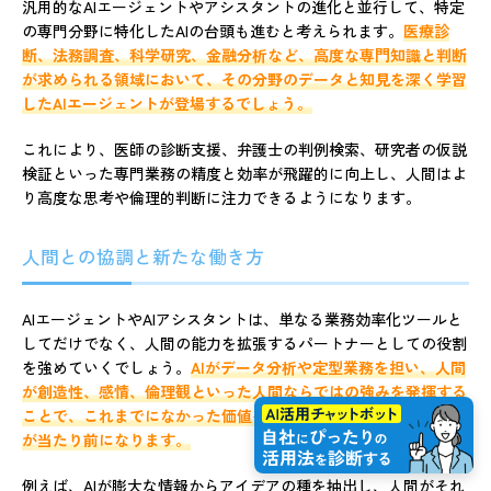
汎用的なAIエージェントやアシスタントの進化と並行して、特定
の専門分野に特化したAIの台頭も進むと考えられます。
医療診
断、法務調査、科学研究、金融分析など、高度な専門知識と判断
が求められる領域において、その分野のデータと知見を深く学習
したAIエージェントが登場するでしょう。
これにより、医師の診断支援、弁護士の判例検索、研究者の仮説
検証といった専門業務の精度と効率が飛躍的に向上し、人間はよ
り高度な思考や倫理的判断に注力できるようになります。
人間との協調と新たな働き方
AIエージェントやAIアシスタントは、単なる業務効率化ツールと
してだけでなく、人間の能力を拡張するパートナーとしての役割
を強めていくでしょう。
AIがデータ分析や定型業務を担い、人間
が創造性、感情、倫理観といった人間ならではの強みを発揮する
ことで、これまでになかった価値を生み出す「人間とAIの協調」
が当たり前になります。
例えば、AIが膨大な情報からアイデアの種を抽出し、人間がそれ