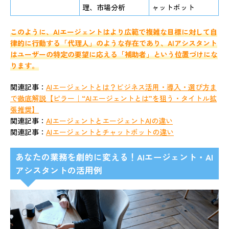
理、市場分析
ャットボット
このように、AIエージェントはより広範で複雑な目標に対して自
律的に行動する「代理人」のような存在であり、AIアシスタント
はユーザーの特定の要望に応える「補助者」という位置づけにな
ります。
関連記事：
AIエージェントとは？ビジネス活用・導入・選び方ま
で徹底解説【ピラー｜“AIエージェントとは”を狙う・タイトル拡
張推奨】
関連記事：
AIエージェントとエージェントAIの違い
関連記事：
AIエージェントとチャットボットの違い
あなたの業務を劇的に変える！AIエージェント・AI
アシスタントの活用例