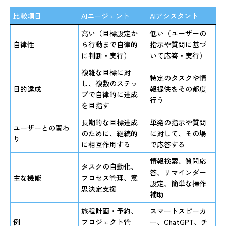
比較項目
AIエージェント
AIアシスタント
高い（目標設定か
低い（ユーザーの
自律性
ら行動まで自律的
指示や質問に基づ
に判断・実行）
いて応答・実行）
複雑な目標に対
特定のタスクや情
し、複数のステッ
目的達成
報提供をその都度
プで自律的に達成
行う
を目指す
長期的な目標達成
単発の指示や質問
ユーザーとの関わ
のために、継続的
に対して、その場
り
に相互作用する
で応答する
情報検索、質問応
タスクの自動化、
答、リマインダー
主な機能
プロセス管理、意
設定、簡単な操作
思決定支援
補助
旅程計画・予約、
スマートスピーカ
例
プロジェクト管
ー、ChatGPT、チ