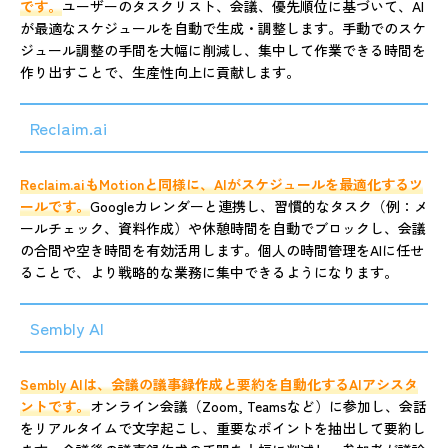
です。
ユーザーのタスクリスト、会議、優先順位に基づいて、AI
が最適なスケジュールを自動で生成・調整します。手動でのスケ
ジュール調整の手間を大幅に削減し、集中して作業できる時間を
作り出すことで、生産性向上に貢献します。
Reclaim.ai
Reclaim.aiもMotionと同様に、AIがスケジュールを最適化するツ
ールです。
Googleカレンダーと連携し、習慣的なタスク（例：メ
ールチェック、資料作成）や休憩時間を自動でブロックし、会議
の合間や空き時間を有効活用します。個人の時間管理をAIに任せ
ることで、より戦略的な業務に集中できるようになります。
Sembly AI
Sembly AIは、会議の議事録作成と要約を自動化するAIアシスタ
ントです。
オンライン会議（Zoom, Teamsなど）に参加し、会話
をリアルタイムで文字起こし、重要なポイントを抽出して要約し