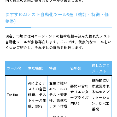
内で最大の効果が得られるツールを選定します。
おすすめAIテスト自動化ツール5選（機能・特徴・価
格帯）
現在、市場にはAIエージェントの技術を組み込んだ優れたテスト
自動化ツールが多数存在します。ここでは、代表的なツールをい
くつかご紹介し、それぞれの特徴を比較します。
適したプロ
ツール名
主な機能
特徴
価格帯
ジェクト
継続的にUI
AIによるテ
変更に強い
要問い合わ
が変更され
ストの自己
AIベースの
せ（エンタ
るWebアプ
Testim
修復、テス
テスト安定
ープライズ
リケーショ
トケース生
性、高速な
向け）
ン、CI/CD
成、実行
テスト作成
重視