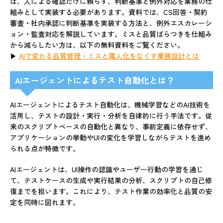
は、人による確認だけに頼らず、判断基準と例外対応を業務の仕
組みとして実装する必要があります。資料では、CS回答・契約
審査・社内承認に判断基準を実装する方法と、例外エスカレーシ
ョン・監査対応を解説しています。ミスと品質ばらつきを仕組み
から減らしたい方は、以下の無料資料をご覧ください。
▶
AIで変わる品質管理・ミスと属人化をなくす業務設計とは
AIエージェントによるテスト自動化とは？
AIエージェントによるテスト自動化は、機械学習などのAI技術を
活用し、テストの設計・実行・分析を自律的に行う手法です。従
来のスクリプトベースの自動化と異なり、事前定義に依存せず、
アプリケーションの挙動やUIの変化を学習しながらテストを進め
られる点が特徴です。
AIエージェントは、UI操作の認識やユーザー行動の学習を通じ
て、テストケースの生成や実行結果の分析、スクリプトの自己修
復までを担います。これにより、テスト作業の効率化と品質の安
定を同時に図れます。