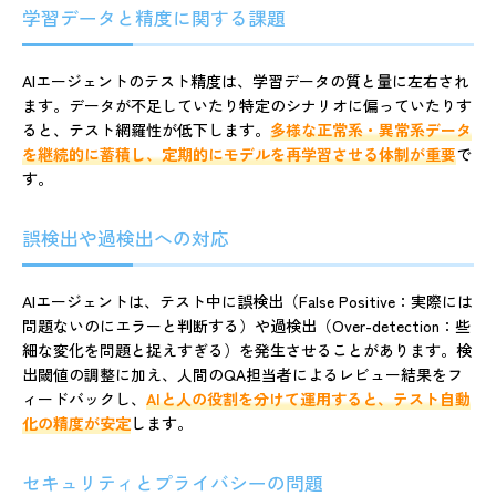
学習データと精度に関する課題
AIエージェントのテスト精度は、学習データの質と量に左右され
ます。データが不足していたり特定のシナリオに偏っていたりす
ると、テスト網羅性が低下します。
多様な正常系・異常系データ
を継続的に蓄積し、定期的にモデルを再学習させる体制が重要
で
す。
誤検出や過検出への対応
AIエージェントは、テスト中に誤検出（False Positive：実際には
問題ないのにエラーと判断する）や過検出（Over-detection：些
細な変化を問題と捉えすぎる）を発生させることがあります。検
出閾値の調整に加え、人間のQA担当者によるレビュー結果をフ
ィードバックし、
AIと人の役割を分けて運用すると、テスト自動
化の精度が安定
します。
セキュリティとプライバシーの問題