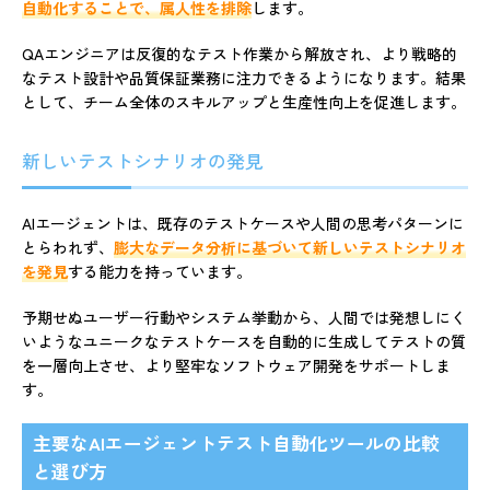
自動化することで、属人性を排除
します。
QAエンジニアは反復的なテスト作業から解放され、より戦略的
なテスト設計や品質保証業務に注力できるようになります。結果
として、チーム全体のスキルアップと生産性向上を促進します。
新しいテストシナリオの発見
AIエージェントは、既存のテストケースや人間の思考パターンに
とらわれず、
膨大なデータ分析に基づいて新しいテストシナリオ
を発見
する能力を持っています。
予期せぬユーザー行動やシステム挙動から、人間では発想しにく
いようなユニークなテストケースを自動的に生成してテストの質
を一層向上させ、より堅牢なソフトウェア開発をサポートしま
す。
主要なAIエージェントテスト自動化ツールの比較
と選び方