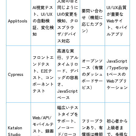
人間の目と
AI視覚テス
同じように
UI/UX品質
要問い合わ
ト、UI/UX
UIの変更を
が重要な
せ（機能に
Applitools
の自動検
検知、クロ
Webサイ
応じたプラ
証、変化検
スブラウ
ト、モバイ
ン）
知
ザ/デバイ
ルアプリ
ス対応
高速な実
フロントエ
行、リアル
オープンソ
JavaScript
ンドテス
タイムリロ
ース（有償
/TypeScrip
ト、E2Eテ
ード、デバ
Cypress
のダッシュ
tベースの
スト、コン
ッグの容易
ボードサー
Webアプリ
ポーネント
さ、
ビス）
ケーション
テスト
JavaScript
ベース
幅広いテス
トタイプを
Web/API/
サポート、
フリープラ
初心者から
モバイルテ
Katalon
ノーコー
ンあり、有
上級者ま
スト、録画
Studio
ド/ローコ
償版は機能
で、多様な