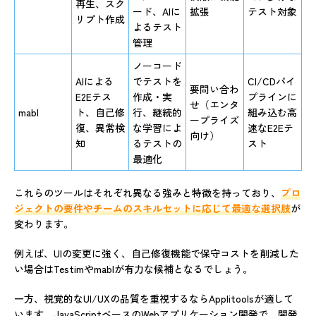
再生、スク
ード、AIに
拡張
テスト対象
リプト作成
よるテスト
管理
ノーコード
AIによる
でテストを
CI/CDパイ
要問い合わ
E2Eテス
作成・実
プラインに
せ（エンタ
mabl
ト、自己修
行、継続的
組み込む高
ープライズ
復、異常検
な学習によ
速なE2Eテ
向け）
知
るテストの
スト
最適化
これらのツールはそれぞれ異なる強みと特徴を持っており、
プロ
ジェクトの要件やチームのスキルセットに応じて最適な選択肢
が
変わります。
例えば、UIの変更に強く、自己修復機能で保守コストを削減した
い場合はTestimやmablが有力な候補となるでしょう。
一方、視覚的なUI/UXの品質を重視するならApplitoolsが適して
います。JavaScriptベースのWebアプリケーション開発で、開発