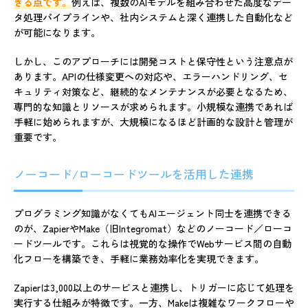
きる点です。
例えば、複数のAIモデルを組み合わせた高度なデー
タ処理パイプラインや、社内システムと深く連携した自動化など
が可能になります。
しかし、このアプローチには開発コストと保守性という注意点が
あります。APIの仕様変更への対応や、エラーハンドリング、セ
キュリティ対策など、継続的なメンテナンスが必要となるため、
専門的な知識とリソースが求められます。小規模な連携であれば
手軽に始められますが、大規模になるほど計画的な設計と管理が
重要です。
ノーコード/ローコードツールを活用した連携
プログラミング知識がなくてもAIエージェント同士を連携できる
のが、ZapierやMake（旧Integromat）などのノーコード／ローコ
ードツールです。これらは視覚的な操作でWebサービス間の自動
化フローを構築でき、手軽に業務効率化を実現できます。
Zapierは3,000以上のサービスと連携し、トリガーに応じて処理を
実行する仕組みが特徴です。一方、Makeは複雑なワークフローや