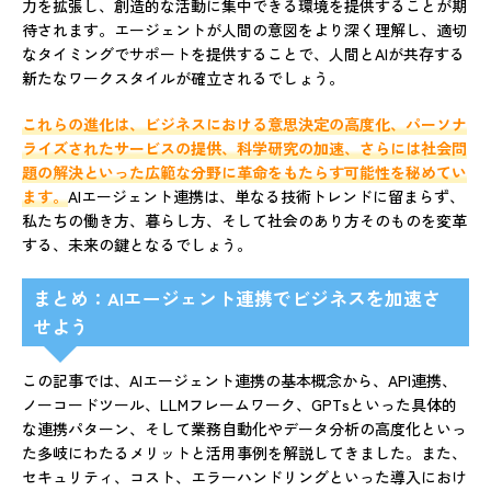
力を拡張し、創造的な活動に集中できる環境を提供することが期
待されます。エージェントが人間の意図をより深く理解し、適切
なタイミングでサポートを提供することで、人間とAIが共存する
新たなワークスタイルが確立されるでしょう。
これらの進化は、ビジネスにおける意思決定の高度化、パーソナ
ライズされたサービスの提供、科学研究の加速、さらには社会問
題の解決といった広範な分野に革命をもたらす可能性を秘めてい
ます。
AIエージェント連携は、単なる技術トレンドに留まらず、
私たちの働き方、暮らし方、そして社会のあり方そのものを変革
する、未来の鍵となるでしょう。
まとめ：AIエージェント連携でビジネスを加速さ
せよう
この記事では、AIエージェント連携の基本概念から、API連携、
ノーコードツール、LLMフレームワーク、GPTsといった具体的
な連携パターン、そして業務自動化やデータ分析の高度化といっ
た多岐にわたるメリットと活用事例を解説してきました。また、
セキュリティ、コスト、エラーハンドリングといった導入におけ