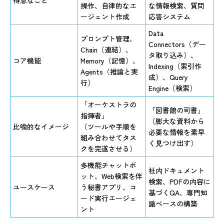
得意なこと
操作、自律的なエ
な情報検索、質問
ージェント作成
応答システム
Data
プロンプト管理、
Connectors（デー
Chain（連結）、
タ取り込み）、
コア機能
Memory（記憶）、
Indexing（索引作
Agents（推論と実
成）、Query
行）
Engine（検索）
「オーケストラの
「図書館の司書」
指揮者」
（膨大な資料から
比喩的なイメージ
（ツールや手順を
必要な情報を素早
組み合わせてタス
く見つけ出す）
クを完遂させる）
多機能チャットボ
社内ドキュメント
ット、Web検索を伴
検索、PDFの内容に
ユースケース
う秘書アプリ、コ
基づくQA、専門知
ード実行エージェ
識ベースの構築
ント