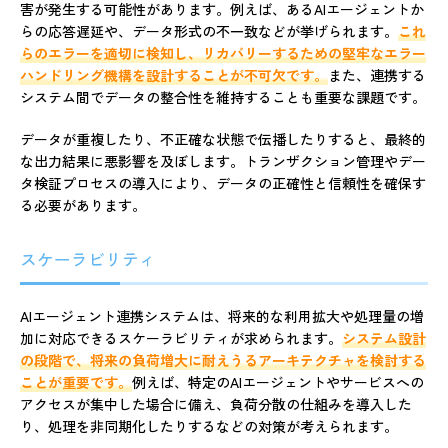
害が発生する可能性があります。例えば、あるAIエージェントか
らの応答遅延や、データ形式の不一致などが挙げられます。
これ
らのエラーを適切に検知し、リカバリーするための堅牢なエラー
ハンドリング機構を設計することが不可欠です。
また、連携する
システム間でデータの整合性を維持することも重要な課題です。
データが重複したり、不正確な状態で伝播したりすると、最終的
な出力結果に悪影響を及ぼします。トランザクション管理やデー
タ検証プロセスの導入により、データの正確性と信頼性を確保す
る必要があります。
スケーラビリティ
AIエージェント連携システムは、将来的な利用拡大や処理量の増
加に対応できるスケーラビリティが求められます。
システム設計
の段階で、将来の負荷増大に耐えうるアーキテクチャを検討する
ことが重要です。
例えば、特定のAIエージェントやサービスへの
アクセスが集中した場合に備え、負荷分散の仕組みを導入した
り、処理を非同期化したりするなどの対策が考えられます。