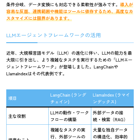
条件分岐、データ変換にも対応できる柔軟性が強みです。
導入が
容易な反面、連携範囲や機能はツールに依存するため、高度なカ
スタマイズには限界があります。
LLMエージェントフレームワークの活用
近年、大規模言語モデル（LLM）の進化に伴い、LLMの能力を最
大限に引き出し、より複雑なタスクを実行するための「LLMエー
ジェントフレームワーク」が登場しました。LangChainや
LlamaIndexはその代表例です。
LangChain (ラング
LlamaIndex (ラマイ
項目
チェイン)
ンデックス)
LLMの動作・ワーク
外部データの接
主な役割
フローの構築
続・検索（RAG）
複雑なタスクの実
大量な独自データ
行、外部ツールの
の構造化、効率的