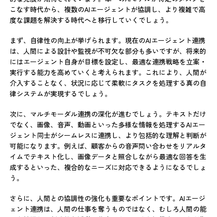
こなす時代から、複数のAIエージェントが協調し、より複雑で高
度な課題を解決する時代へと移行していくでしょう。
まず、自律性の向上が挙げられます。現在のAIエージェント連携
は、人間による設計や監視が不可欠な部分も多いですが、将来的
にはエージェント自身が目標を設定し、最適な連携戦略を立案・
実行する能力を高めていくと考えられます。これにより、人間が
介入することなく、状況に応じて柔軟にタスクを処理する真の自
律システムが実現するでしょう。
次に、マルチモーダル連携の深化が進むでしょう。テキストだけ
でなく、画像、音声、動画といった多様な情報を処理するAIエー
ジェント同士がシームレスに連携し、より包括的な理解と判断が
可能になります。例えば、顧客からの音声問い合わせをリアルタ
イムでテキスト化し、画像データと照合しながら最適な回答を生
成するといった、複合的なニーズに対応できるようになるでしょ
う。
さらに、人間との協調性の強化も重要なポイントです。AIエージ
ェント連携は、人間の仕事を奪うものではなく、むしろ人間の能