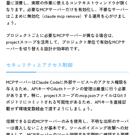
量に消費し、実際の作業に使えるコンテキストウィンドウが狭く
なります。必要なMCPサーバーだけを有効化し、不要なサーバー
はこまめに無効化（claude mcp remove）する運用を心がけまし
ょう。
プロジェクトごとに必要なMCPサーバーが異なる場合は、
projectスコープを活用して、プロジェクト単位で有効なMCPサ
ーバーを切り替える設計が効率的です。
セキュリティとアクセス制御
MCPサーバーはClaude Codeに外部サービスへのアクセス権限を
与えるため、APIキーやOAuthトークンの管理は厳重に行う必要
があります。特に、projectスコープの.mcp.jsonファイルはGitリ
ポジトリにコミットされる可能性があるため、APIキーを直接記
載せず環境変数経由で渡すようにしましょう。
信頼できる公式MCPサーバーのみを使用し、不明な出所のサーバ
ーは導入しないことが基本です。ツールポイズニング攻撃への対
策として、MCPサーバーのツール説明文を定期的に確認する習慣