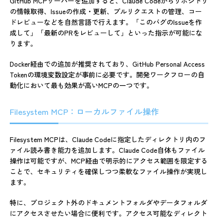
GitHub MCPサーバーを追加すると、Claude Codeからリポジトリ
の情報取得、Issueの作成・更新、プルリクエストの管理、コー
ドレビューなどを自然言語で行えます。「このバグのIssueを作
成して」「最新のPRをレビューして」といった指示が可能にな
ります。
Docker経由での追加が推奨されており、GitHub Personal Access
Tokenの環境変数設定が事前に必要です。開発ワークフローの自
動化において最も効果が高いMCPの一つです。
Filesystem MCP：ローカルファイル操作
Filesystem MCPは、Claude Codeに指定したディレクトリ内のフ
ァイル読み書き能力を追加します。Claude Code自体もファイル
操作は可能ですが、MCP経由で明示的にアクセス範囲を限定する
ことで、セキュリティを確保しつつ柔軟なファイル操作が実現し
ます。
特に、プロジェクト外のドキュメントフォルダやデータフォルダ
にアクセスさせたい場合に便利です。アクセス可能なディレクト