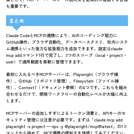
も重要です。
まとめ
Claude CodeとMCPの連携により、AIのコーディング能力に
GitHub操作、ブラウザ自動化、データベースクエリ、社内システ
ム連携といった強力な拡張能力を追加できます。設定はclaude
mcp addコマンド1行で完了し、3つのスコープ（local・project・
user）で適用範囲を柔軟に管理できます。
最初に入れるべきMCPサーバーは、Playwright（ブラウザ操
作）、GitHub（リポジトリ管理）、Filesystem（ファイル操
作）、Context7（ドキュメント参照）の4つです。これらを組み
合わせるだけで、開発ワークフローの自動化レベルが大幅に向上
します。
MCPサーバーの追加しすぎによるトークン消費と、APIキーのセ
キュリティ管理には注意が必要です。まずは「claude mcp add
playwright -s project — npx -y @playwright/mcp@latest」の1コ
マンドから始めて、MCP連携の便利さを体感してみてください。