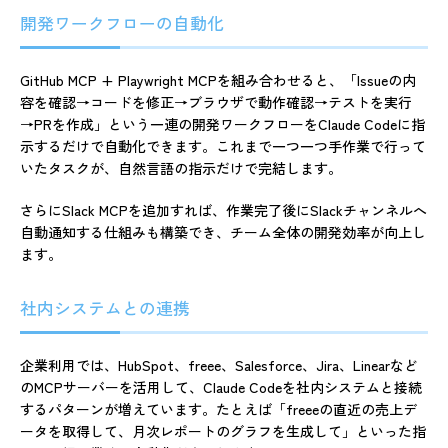
開発ワークフローの自動化
GitHub MCP + Playwright MCPを組み合わせると、「Issueの内
容を確認→コードを修正→ブラウザで動作確認→テストを実行
→PRを作成」という一連の開発ワークフローをClaude Codeに指
示するだけで自動化できます。これまで一つ一つ手作業で行って
いたタスクが、自然言語の指示だけで完結します。
さらにSlack MCPを追加すれば、作業完了後にSlackチャンネルへ
自動通知する仕組みも構築でき、チーム全体の開発効率が向上し
ます。
社内システムとの連携
企業利用では、HubSpot、freee、Salesforce、Jira、Linearなど
のMCPサーバーを活用して、Claude Codeを社内システムと接続
するパターンが増えています。たとえば「freeeの直近の売上デ
ータを取得して、月次レポートのグラフを生成して」といった指