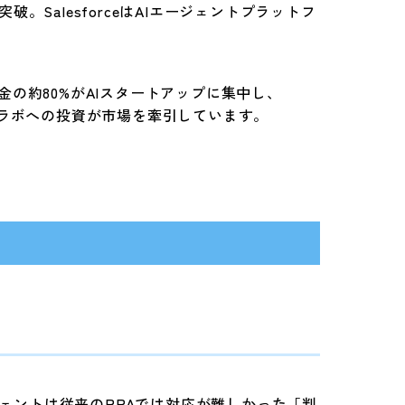
を突破。SalesforceはAIエージェントプラットフ
金の約80%がAIスタートアップに集中し、
ンティアラボへの投資が市場を牽引しています。
ェントは従来のRPAでは対応が難しかった「判