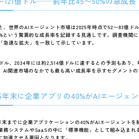
5〜121億ドル——前年比45〜50%の急成長
世界のAIエージェント市場は2025年時点で52〜83億ドル規
50%という驚異的な成長率を記録する見通しです。調査機関
「急速な拡大」を一致して示しています。
2億ドル、2034年には約2,514億ドルに達するとの予測もあり
、AI関連市場のなかでも最も高い成長率を示すセグメント
2026年末に企業アプリの40%がAIエージ
026年末までに企業アプリケーションの40%がAIエージェン
業務システムやSaaSの中に「標準機能」として組み込まれ
らに加速させる要因となります。