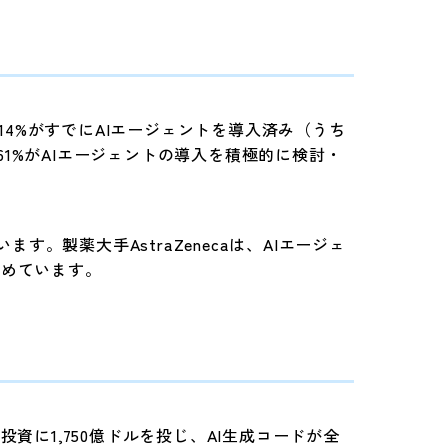
、14%がすでにAIエージェントを導入済み（うち
61%がAIエージェントの導入を積極的に検討・
。製薬大手AstraZenecaは、AIエージェ
始めています。
投資に1,750億ドルを投じ、AI生成コードが全