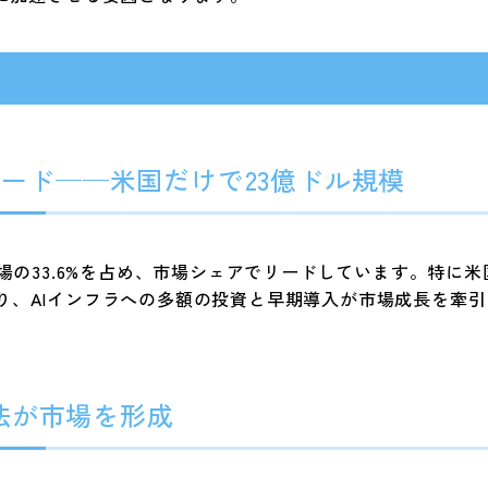
でリード——米国だけで23億ドル規模
33.6%を占め、市場シェアでリードしています。特に米国はMicro
、AIインフラへの多額の投資と早期導入が市場成長を牽引し
AI法が市場を形成