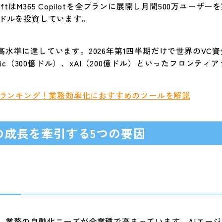
ftはM365 Copilotを全プランに展開し月間500万ユーザー
10億ドルを投資しています。
水準に達しています。2026年第1四半期だけで世界のVC資
thropic（300億ドル）、xAI（200億ドル）といったフロ
較ランキング！業務効率化におすすめのツールを解説
の成長を牽引する5つの要因
、業務の自動化ニーズが全業種で高まっています。AIエージ